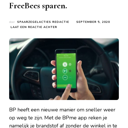
FreeBees sparen.
door
SPAARZEGELACTIES REDACTIE
SEPTEMBER 5, 2020
OP
LAAT EEN REACTIE ACHTER
BPME
APP
SNEL
BRANDSTOF
AFREKENEN
EN
AUTOMATISCH
BP
FREEBEES
SPAREN.
BP heeft een nieuwe manier om sneller weer
op weg te zijn. Met de BPme app reken je
namelijk je brandstof af zonder de winkel in te