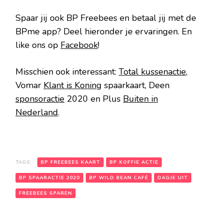
Spaar jij ook BP Freebees en betaal jij met de
BPme app? Deel hieronder je ervaringen. En
like ons op
Facebook
!
Misschien ook interessant:
Total kussenactie
,
Vomar
Klant is Koning
spaarkaart, Deen
sponsoractie
2020 en Plus
Buiten in
Nederland
.
TAGS:
BP FREEBEES KAART
BP KOFFIE ACTIE
BP SPAARACTIE 2020
BP WILD BEAN CAFÉ
DAGJE UIT
FREEBEES SPAREN