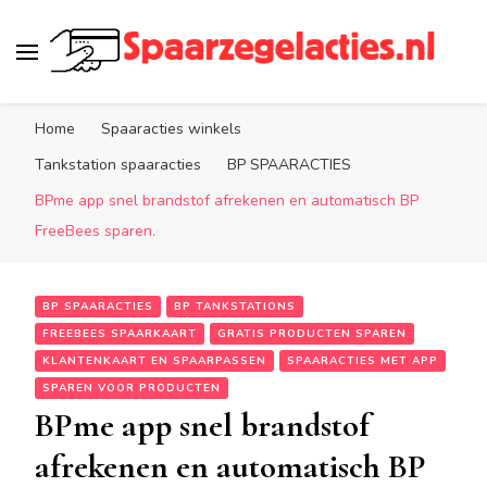
Spaarzegelacties.nl
de leukste spaaracties in Nederland!
Home
Spaaracties winkels
Tankstation spaaracties
BP SPAARACTIES
BPme app snel brandstof afrekenen en automatisch BP
FreeBees sparen.
BP SPAARACTIES
BP TANKSTATIONS
FREEBEES SPAARKAART
GRATIS PRODUCTEN SPAREN
KLANTENKAART EN SPAARPASSEN
SPAARACTIES MET APP
SPAREN VOOR PRODUCTEN
BPme app snel brandstof
afrekenen en automatisch BP