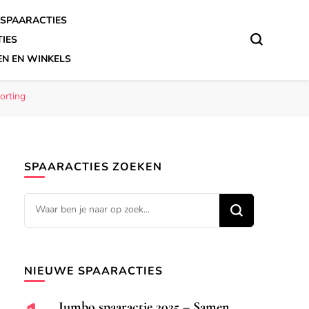
SPAARACTIES
TIES
EN EN WINKELS
orting
SPAARACTIES ZOEKEN
Op
zoek
naar
iets?
NIEUWE SPAARACTIES
Jumbo spaaractie 2025 – Samen