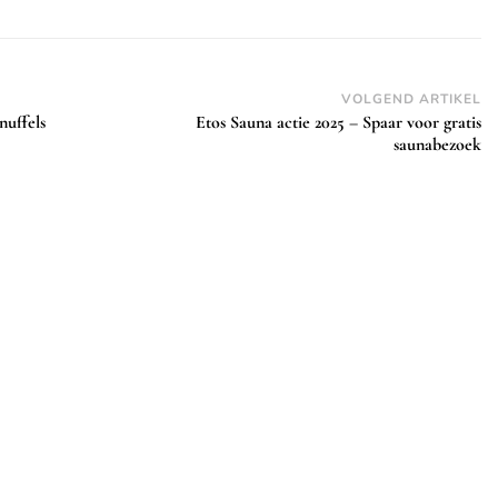
VOLGEND ARTIKEL
nuffels
Etos Sauna actie 2025 – Spaar voor gratis
saunabezoek