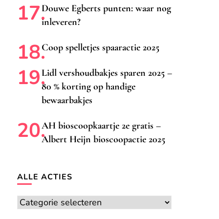
Douwe Egberts punten: waar nog
inleveren?
Coop spelletjes spaaractie 2025
Lidl vershoudbakjes sparen 2025 –
80 % korting op handige
bewaarbakjes
AH bioscoopkaartje 2e gratis –
Albert Heijn bioscoopactie 2025
ALLE ACTIES
Alle
acties