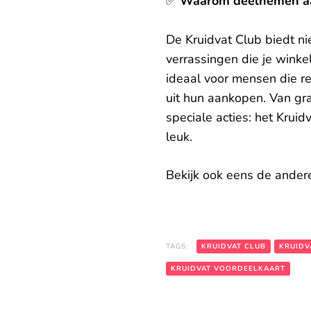
✅
Waarom deelnemen aa
De Kruidvat Club biedt ni
verrassingen die je wink
ideaal voor mensen die r
uit hun aankopen. Van gra
speciale acties: het Kru
leuk.
Bekijk ook eens de ande
TAGS:
KRUIDVAT CLUB
KRUIDV
KRUIDVAT VOORDEELKAART