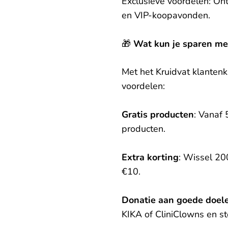
Exclusieve voordelen: On
en VIP-koopavonden.
🎁
Wat kun je sparen met
Met het Kruidvat klanten
voordelen:
Gratis producten
: Vanaf 
producten.
Extra korting
: Wissel 20
€10.
Donatie aan goede doel
KIKA of CliniClowns en ste