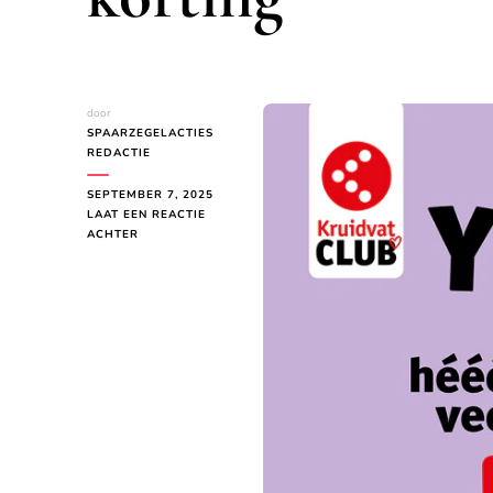
door
SPAARZEGELACTIES
REDACTIE
SEPTEMBER 7, 2025
LAAT EEN REACTIE
OP
ACHTER
KRUIDVAT
CLUB
SPAARPROGRAMMA
–
SPAAR
VOOR
GRATIS
PRODUCTEN
EN
KORTING