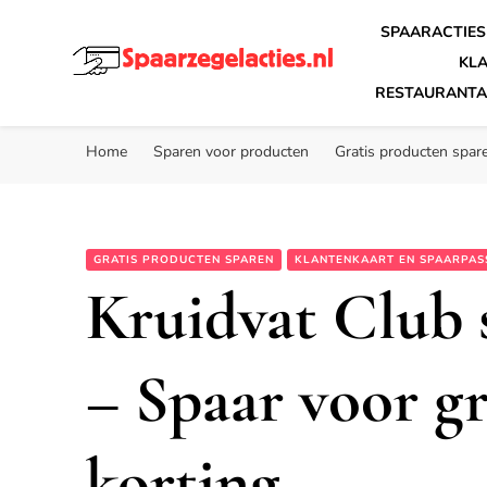
SPAARACTIES
KL
RESTAURANTA
Spaarzegelacties.nl
de leukste spaaracties in Nederland!
Home
Sparen voor producten
Gratis producten spar
GRATIS PRODUCTEN SPAREN
KLANTENKAART EN SPAARPAS
Kruidvat Club
– Spaar voor g
korting