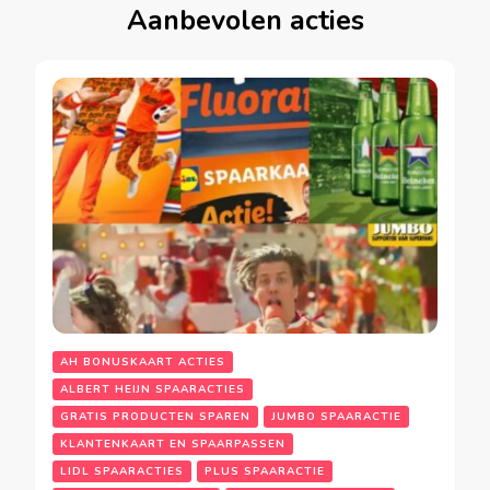
Aanbevolen acties
AH BONUSKAART ACTIES
ALBERT HEIJN SPAARACTIES
GRATIS PRODUCTEN SPAREN
JUMBO SPAARACTIE
KLANTENKAART EN SPAARPASSEN
LIDL SPAARACTIES
PLUS SPAARACTIE