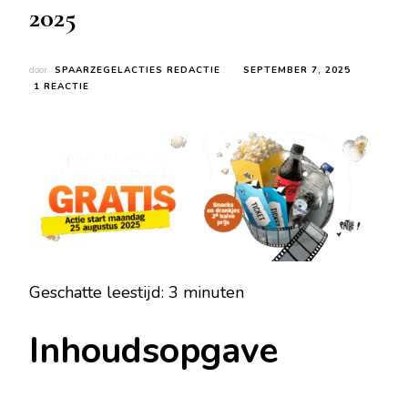
2025
door
SPAARZEGELACTIES REDACTIE
SEPTEMBER 7, 2025
OP
1 REACTIE
AH
BIOSCOOPKAARTJE
2E
GRATIS
–
ALBERT
HEIJN
BIOSCOOPACTIE
2025
Geschatte leestijd:
3
minuten
Inhoudsopgave