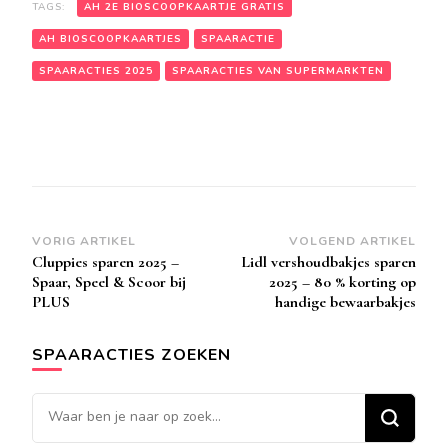
TAGS:
AH 2E BIOSCOOPKAARTJE GRATIS
AH BIOSCOOPKAARTJES
SPAARACTIE
SPAARACTIES 2025
SPAARACTIES VAN SUPERMARKTEN
Bericht
VORIG ARTIKEL
VOLGEND ARTIKEL
Cluppies sparen 2025 –
Lidl vershoudbakjes sparen
navigatie
Spaar, Speel & Scoor bij
2025 – 80 % korting op
PLUS
handige bewaarbakjes
SPAARACTIES ZOEKEN
Op
zoek