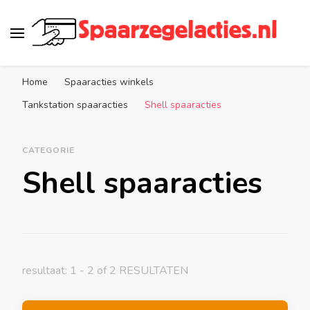
Spaarzegelacties.nl
de leukste spaaracties in Nederland!
Home
Spaaracties winkels
Tankstation spaaracties
Shell spaaracties
CATEGORIE
Shell spaaracties
resultaat: 1 - 2 of 2 RESULTATEN