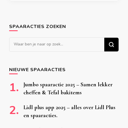
SPAARACTIES ZOEKEN
Op
zoek
naar
iets?
NIEUWE SPAARACTIES
Jumbo spaaractie 2025 – Samen lekker
cheffen & Tefal bakitems
Lidl plus app 2025 – alles over Lidl Plus
en spaaracties.