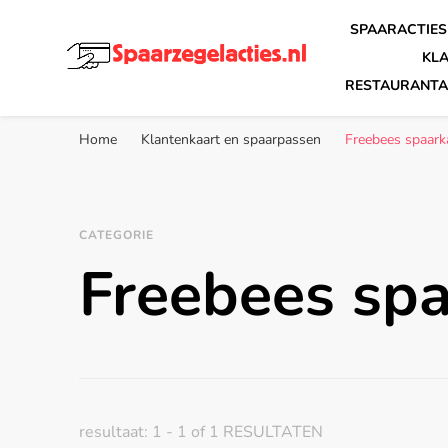
SPAARACTIES
KL
RESTAURANTA
Spaarzegelacties.nl
de leukste spaaracties in Nederland!
Home
Klantenkaart en spaarpassen
Freebees spaark
CATEGORIE
Freebees spa
resultaat: 1 - 1 of 1 RESULTATEN