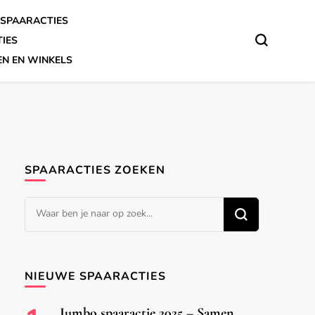
SPAARACTIES
TIES
EN EN WINKELS
SPAARACTIES ZOEKEN
Op
zoek
naar
iets?
NIEUWE SPAARACTIES
Jumbo spaaractie 2025 – Samen