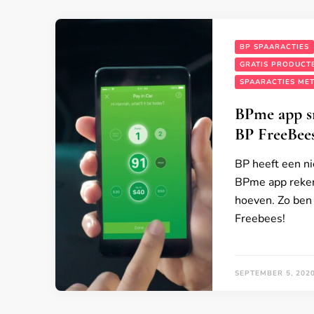
BP SPAARACTIES
GRATIS PRODUCT
SPAARACTIES ME
BPme app sn
BP FreeBees
BP heeft een n
BPme app reken 
hoeven. Zo ben 
Freebees!
SEPTEMBER 5, 202