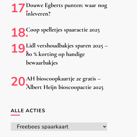
Douwe Egberts punten: waar nog
inleveren?
Coop spelletjes spaaractie 2025
Lidl vershoudbakjes sparen 2025 –
80 % korting op handige
bewaarbakjes
AH bioscoopkaartje 2e gratis –
Albert Heijn bioscoopactie 2025
ALLE ACTIES
Alle
acties