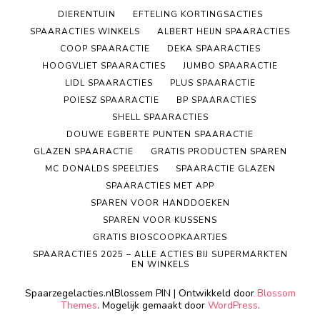
DIERENTUIN
EFTELING KORTINGSACTIES
SPAARACTIES WINKELS
ALBERT HEIJN SPAARACTIES
COOP SPAARACTIE
DEKA SPAARACTIES
HOOGVLIET SPAARACTIES
JUMBO SPAARACTIE
LIDL SPAARACTIES
PLUS SPAARACTIE
POIESZ SPAARACTIE
BP SPAARACTIES
SHELL SPAARACTIES
DOUWE EGBERTE PUNTEN SPAARACTIE
GLAZEN SPAARACTIE
GRATIS PRODUCTEN SPAREN
MC DONALDS SPEELTJES
SPAARACTIE GLAZEN
SPAARACTIES MET APP
SPAREN VOOR HANDDOEKEN
SPAREN VOOR KUSSENS
GRATIS BIOSCOOPKAARTJES
SPAARACTIES 2025 – ALLE ACTIES BIJ SUPERMARKTEN
EN WINKELS
Spaarzegelacties.nl
Blossem PIN | Ontwikkeld door
Blossom
Themes
. Mogelijk gemaakt door
WordPress
.