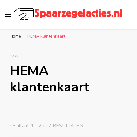
Spaarzegelacties.nl
de leukste spaaracties in Nederland!
Home
HEMA klantenkaart
TAG
HEMA
klantenkaart
resultaat: 1 - 2 of 2 RESULTATEN