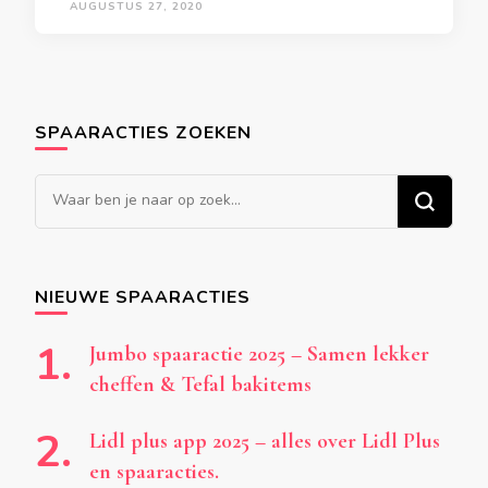
AUGUSTUS 27, 2020
SPAARACTIES ZOEKEN
Op
zoek
naar
iets?
NIEUWE SPAARACTIES
Jumbo spaaractie 2025 – Samen lekker
cheffen & Tefal bakitems
Lidl plus app 2025 – alles over Lidl Plus
en spaaracties.