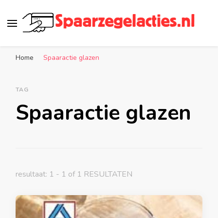
Spaarzegelacties.nl
de leukste spaaracties in Nederland!
Home
Spaaractie glazen
TAG
Spaaractie glazen
resultaat: 1 - 1 of 1 RESULTATEN