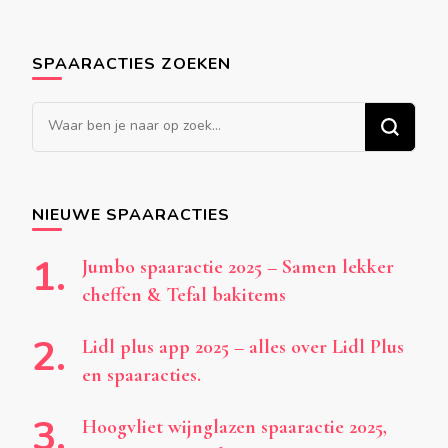
SPAARACTIES ZOEKEN
Op
zoek
naar
iets?
NIEUWE SPAARACTIES
Jumbo spaaractie 2025 – Samen lekker
cheffen & Tefal bakitems
Lidl plus app 2025 – alles over Lidl Plus
en spaaracties.
Hoogvliet wijnglazen spaaractie 2025,