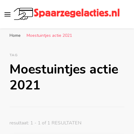
Spaarzegelacties.nl
de leukste spaaracties in Nederland!
Home
Moestuintjes actie 2021
TAG
Moestuintjes actie
2021
resultaat: 1 - 1 of 1 RESULTATEN