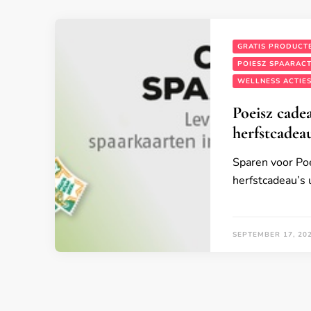
GRATIS PRODUCT
POIESZ SPAARACT
WELLNESS ACTIE
Poeisz cade
herfstcadeau
Sparen voor Poe
herfstcadeau’s 
SEPTEMBER 17, 20