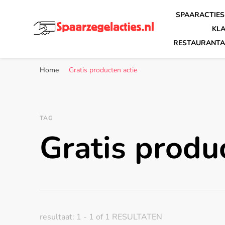
SPAARACTIES
KL
RESTAURANTA
Spaarzegelacties.nl
de leukste spaaracties in Nederland!
Home
Gratis producten actie
TAG
Gratis produ
resultaat: 1 - 1 of 1 RESULTATEN