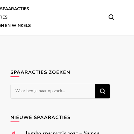
SPAARACTIES
TIES
EN EN WINKELS
SPAARACTIES ZOEKEN
Op
zoek
naar
iets?
NIEUWE SPAARACTIES
Jumbo spaaractie 2025 – Samen