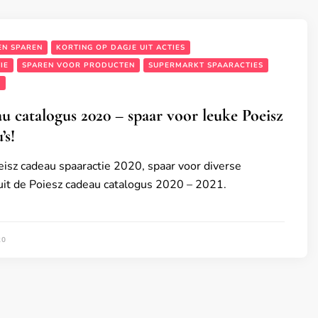
EN SPAREN
KORTING OP DAGJE UIT ACTIES
IE
SPAREN VOOR PRODUCTEN
SUPERMARKT SPAARACTIES
S
au catalogus 2020 – spaar voor leuke Poeisz
’s!
isz cadeau spaaractie 2020, spaar voor diverse
uit de Poiesz cadeau catalogus 2020 – 2021.
20