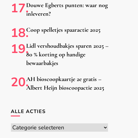
Douwe Egberts punten: waar nog
inleveren?
Coop spelletjes spaaractie 2025
Lidl vershoudbakjes sparen 2025 –
80 % korting op handige
bewaarbakjes
AH bioscoopkaartje 2e gratis –
Albert Heijn bioscoopactie 2025
ALLE ACTIES
Alle
acties