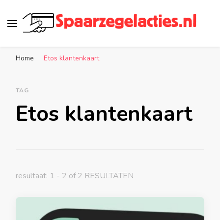
Spaarzegelacties.nl
de leukste spaaracties in Nederland!
Home
Etos klantenkaart
TAG
Etos klantenkaart
resultaat: 1 - 2 of 2 RESULTATEN