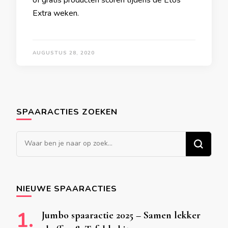
of gratis producten scoren tijdens de Etos
Extra weken.
AUGUSTUS 28, 2020
SPAARACTIES ZOEKEN
Op
zoek
naar
iets?
NIEUWE SPAARACTIES
Jumbo spaaractie 2025 – Samen lekker