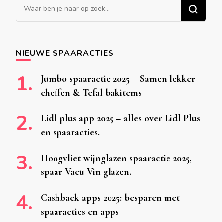
Op
zoek
naar
iets?
NIEUWE SPAARACTIES
Jumbo spaaractie 2025 – Samen lekker
cheffen & Tefal bakitems
Lidl plus app 2025 – alles over Lidl Plus
en spaaracties.
Hoogvliet wijnglazen spaaractie 2025,
spaar Vacu Vin glazen.
Cashback apps 2025: besparen met
spaaracties en apps