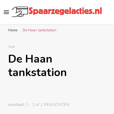
Spaarzegelacties.nl
de leukste spaaracties in Nederland!
Home
De Haan tankstation
TAG
De Haan
tankstation
resultaat: 1 - 1 of 1 RESULTATEN