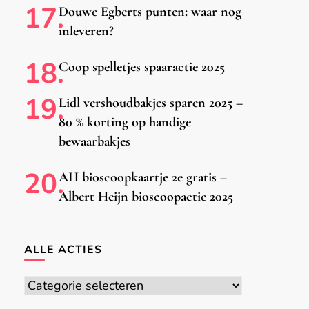
Douwe Egberts punten: waar nog
inleveren?
Coop spelletjes spaaractie 2025
Lidl vershoudbakjes sparen 2025 –
80 % korting op handige
bewaarbakjes
AH bioscoopkaartje 2e gratis –
Albert Heijn bioscoopactie 2025
ALLE ACTIES
Alle
acties