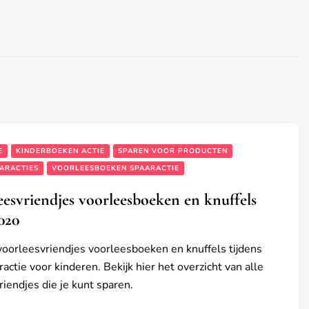
E
KINDERBOEKEN ACTIE
SPAREN VOOR PRODUCTEN
ARACTIES
VOORLEESBOEKEN SPAARACTIE
esvriendjes voorleesboeken en knuffels
020
oorleesvriendjes voorleesboeken en knuffels tijdens
actie voor kinderen. Bekijk hier het overzicht van alle
iendjes die je kunt sparen.