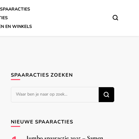
SPAARACTIES
TIES
EN EN WINKELS
SPAARACTIES ZOEKEN
Op
zoek
naar
iets?
NIEUWE SPAARACTIES
Jumbo spaaractie 2025 – Samen