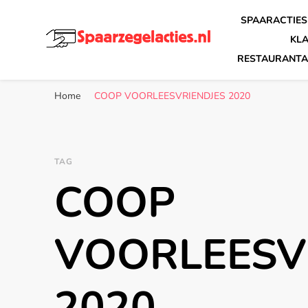
SPAARACTIES
KL
RESTAURANTA
Spaarzegelacties.nl
de leukste spaaracties in Nederland!
Home
COOP VOORLEESVRIENDJES 2020
TAG
COOP
VOORLEESV
2020