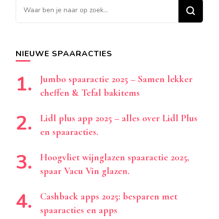
Op
zoek
naar
iets?
NIEUWE SPAARACTIES
Jumbo spaaractie 2025 – Samen lekker
cheffen & Tefal bakitems
Lidl plus app 2025 – alles over Lidl Plus
en spaaracties.
Hoogvliet wijnglazen spaaractie 2025,
spaar Vacu Vin glazen.
Cashback apps 2025: besparen met
spaaracties en apps